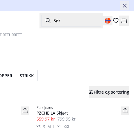
Søk
Hand
T RETURRETT
TOPPER
STRIKK
Filtre og sortering
-30%
Pulz Jeans
PZCHEILA Skjørt
559,97 kr
799,95 kr
XS
S
M
L
XL
XXL