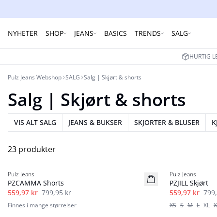
NYHETER
SHOP
JEANS
BASICS
TRENDS
SALG
HURTIG L
Pulz Jeans Webshop
SALG
Salg | Skjørt & shorts
Salg | Skjørt & shorts
VIS ALT SALG
JEANS & BUKSER
SKJORTER & BLUSER
K
23 produkter
-30%
-30%
Pulz Jeans
Pulz Jeans
PZCAMMA Shorts
PZJILL Skjørt
559,97 kr
799,95 kr
559,97 kr
799,
Finnes i mange størrelser
XS
S
M
L
XL
X