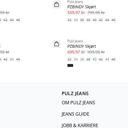
Pulz Jeans
PZBINDY Skjørt
95 kr
559,97 kr
799,95 kr
0
42
44
46
32
34
36
38
40
42
44
46
-30%
Pulz Jeans
t
PZBINDY Skjørt
95 kr
699,97 kr
999,95 kr
0
42
44
46
32
34
36
38
40
42
44
46
PULZ JEANS
OM PULZ JEANS
JEANS GUIDE
JOBB & KARRIERE