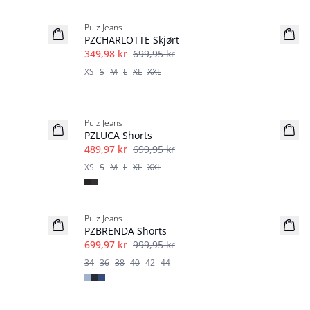
-50%
Pulz Jeans
PZCHARLOTTE Skjørt
349,98 kr
699,95 kr
XS
S
M
L
XL
XXL
-30%
Pulz Jeans
PZLUCA Shorts
489,97 kr
699,95 kr
XS
S
M
L
XL
XXL
-30%
Pulz Jeans
PZBRENDA Shorts
699,97 kr
999,95 kr
34
36
38
40
42
44
-30%