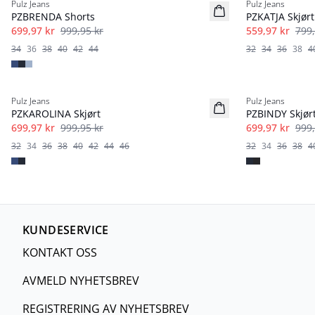
Pulz Jeans
Pulz Jeans
PZBRENDA Shorts
PZKATJA Skjørt
699,97 kr
999,95 kr
559,97 kr
799,
34
36
38
40
42
44
32
34
36
38
4
-30%
-30%
Pulz Jeans
Pulz Jeans
PZKAROLINA Skjørt
PZBINDY Skjør
699,97 kr
999,95 kr
699,97 kr
999,
32
34
36
38
40
42
44
46
32
34
36
38
4
KUNDESERVICE
KONTAKT OSS
AVMELD NYHETSBREV
REGISTRERING AV NYHETSBREV