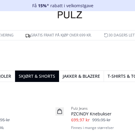
Få
15%
* rabatt i velkomstgave
EVERING
GRATIS FRAKT PÅ KJØP OVER 699 KR.
30 DAGERS LET
JOLER
SKJØRT & SHORTS
JAKKER & BLAZERE
T-SHIRTS & 
-30%
Pulz Jeans
PZCINDY Knebukser
95 kr
699,97 kr
999,95 kr
XL
Finnes i mange størrelser