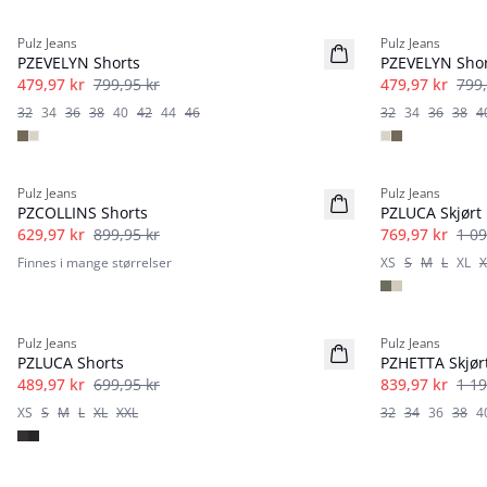
40%
40%
Pulz Jeans
Pulz Jeans
PZEVELYN Shorts
PZEVELYN Shor
479,97 kr
799,95 kr
479,97 kr
799,
32
34
36
38
40
42
44
46
32
34
36
38
4
-30%
-30%
Pulz Jeans
Pulz Jeans
PZCOLLINS Shorts
PZLUCA Skjørt
629,97 kr
899,95 kr
769,97 kr
1 09
Finnes i mange størrelser
XS
S
M
L
XL
X
-30%
-30%
Pulz Jeans
Pulz Jeans
PZLUCA Shorts
PZHETTA Skjør
489,97 kr
699,95 kr
839,97 kr
1 19
XS
S
M
L
XL
XXL
32
34
36
38
4
-30%
-30%