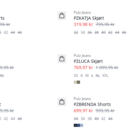
-60%
Pulz Jeans
ts
PZKATJA Skjørt
95 kr
319,98 kr
799,95 kr
0
42
44
46
32
34
36
38
40
42
44
46
-30%
Pulz Jeans
PZLUCA Skjørt
9,95 kr
769,97 kr
1 099,95 kr
XL
XS
S
M
L
XL
XXL
-30%
Pulz Jeans
t
PZBRENDA Shorts
9,95 kr
699,97 kr
999,95 kr
0
42
44
46
34
36
38
40
42
44
-30%