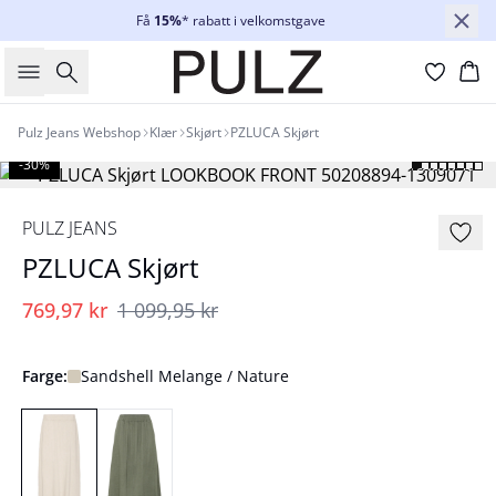
Få
15%
* rabatt i velkomstgave
Søk
Ha
Pulz Jeans Webshop
Klær
Skjørt
PZLUCA Skjørt
-30%
PULZ JEANS
PZLUCA Skjørt
769,97 kr
1 099,95 kr
Farge:
Sandshell Melange / Nature