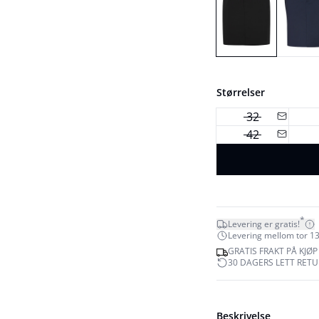
Størrelser
32
42
*
Levering er gratis!
Levering mellom tor 13
GRATIS FRAKT PÅ KJØP
30 DAGERS LETT RET
Beskrivelse