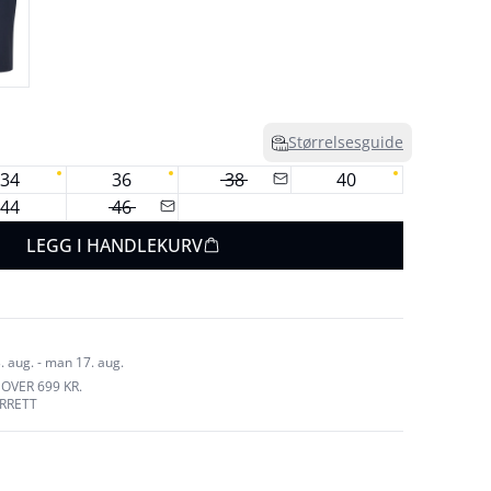
Størrelsesguide
34
36
38
40
44
46
LEGG I HANDLEKURV
. aug. - man 17. aug.
 OVER 699 KR.
URRETT