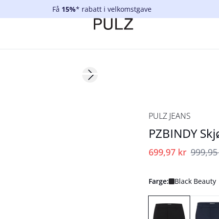
Få
15%
* rabatt i velkomstgave
-30%
Next slide
PULZ JEANS
PZBINDY Skj
699,97 kr
999,95
Farge:
Black Beauty