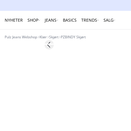
NYHETER
SHOP
JEANS
BASICS
TRENDS
SALG
Pulz Jeans Webshop
Klær
Skjørt
PZBINDY Skjørt
-30%
Previous slide