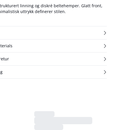
trukturert linning og diskré beltehemper. Glatt front,
malistisk uttrykk definerer stilen.
terials
retur
ng