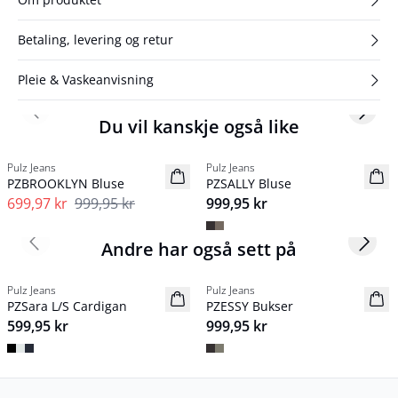
Betaling, levering og retur
Pleie & Vaskeanvisning
Previous slide
Next s
Du vil kanskje også like
-30%
Pulz Jeans
Pulz Jeans
NYHED
PZBROOKLYN Bluse
PZSALLY Bluse
699,97 kr
999,95 kr
999,95 kr
Andre har også sett på
Previous slide
Next s
Pulz Jeans
Pulz Jeans
NYHED
NYHED
PZSara L/S Cardigan
PZESSY Bukser
Basic
599,95 kr
999,95 kr