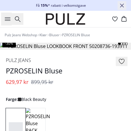
Få
15%
* rabatt i velkomstgave
Søk
Ha
Pulz Jeans Webshop
Klær
Bluser
PZROSELIN Bluse
-30%
PULZ JEANS
PZROSELIN Bluse
629,97 kr
899,95 kr
Farge:
Black Beauty