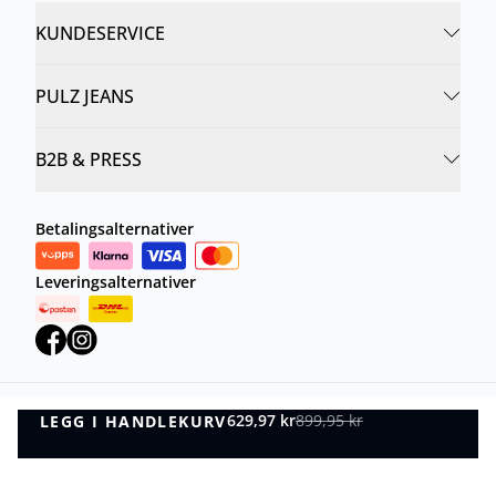
KUNDESERVICE
PULZ JEANS
B2B & PRESS
Betalingsalternativer
Leveringsalternativer
629,97 kr
899,95 kr
LEGG I HANDLEKURV
Personvernregler
Vilkår og betingelser
LEGG I HANDLEKURV
©
DK Company Online AS
2026