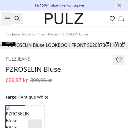
Få
15%
* rabatt i velkomstgave
Søk
Ha
Pulz Jeans Webshop
Klær
Bluser
PZROSELIN Bluse
-30%
PULZ JEANS
PZROSELIN Bluse
629,97 kr
899,95 kr
Farge:
Antique White