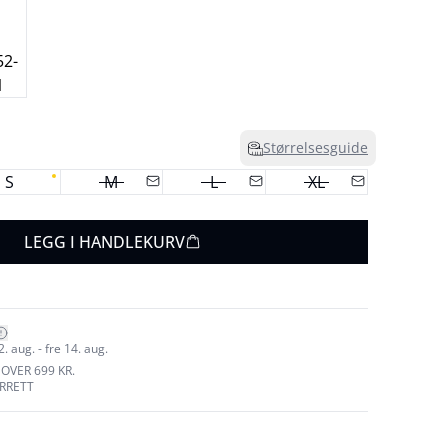
Størrelsesguide
S
M
L
XL
LEGG I HANDLEKURV
 aug. - fre 14. aug.
 OVER 699 KR.
URRETT