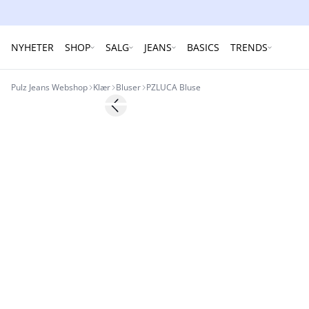
NYHETER
SHOP
SALG
JEANS
BASICS
TRENDS
Pulz Jeans Webshop
Klær
Bluser
PZLUCA Bluse
40%
Previous slide