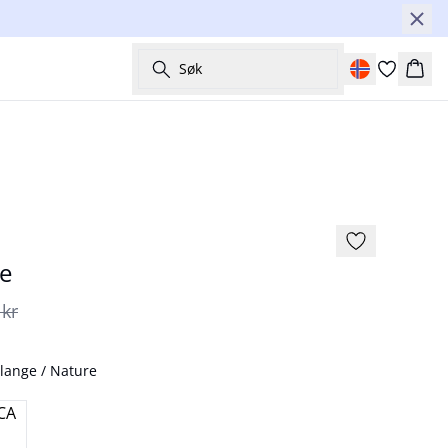
Søk
Hand
40%
e
 kr
lange / Nature