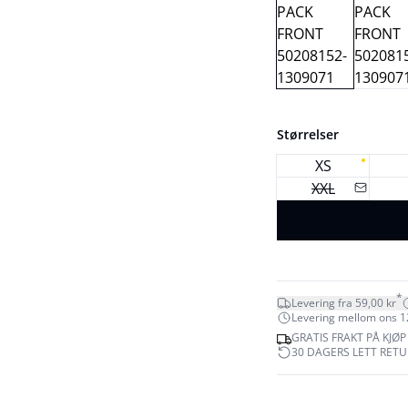
Størrelser
XS
XXL
*
Levering fra 59,00 kr
Levering mellom ons 12.
GRATIS FRAKT PÅ KJØP
30 DAGERS LETT RET