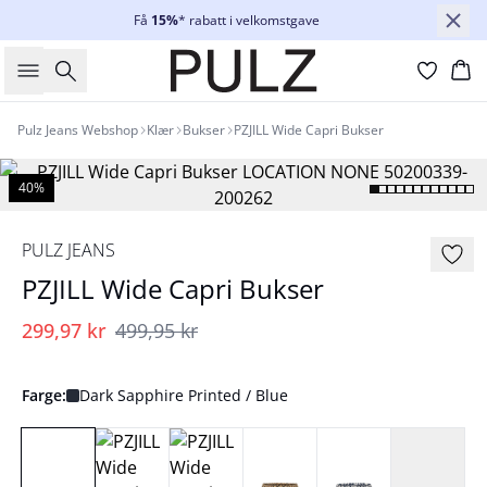
Få
15%
* rabatt i velkomstgave
Søk
Ha
Pulz Jeans Webshop
Klær
Bukser
PZJILL Wide Capri Bukser
40%
PULZ JEANS
PZJILL Wide Capri Bukser
299,97 kr
499,95 kr
Farge:
Dark Sapphire Printed / Blue