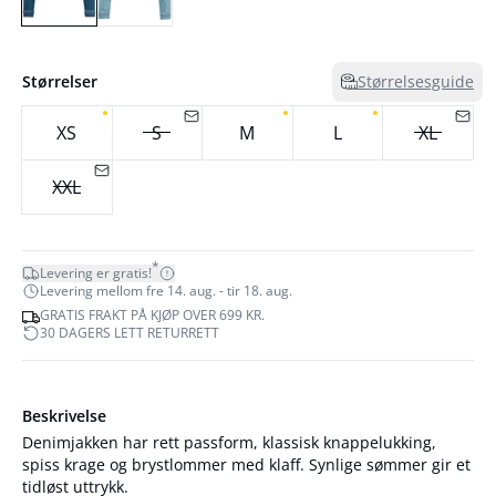
Størrelser
Størrelsesguide
XS
S
M
L
XL
XXL
*
Levering er gratis!
Levering mellom fre 14. aug. - tir 18. aug.
GRATIS FRAKT PÅ KJØP OVER 699 KR.
30 DAGERS LETT RETURRETT
Beskrivelse
Denimjakken har rett passform, klassisk knappelukking,
spiss krage og brystlommer med klaff. Synlige sømmer gir et
tidløst uttrykk.