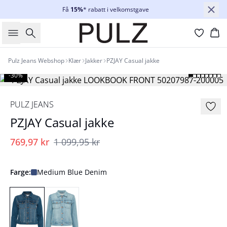
Få
15%
* rabatt i velkomstgave
Søk
Ha
Pulz Jeans Webshop
Klær
Jakker
PZJAY Casual jakke
-30%
PULZ JEANS
PZJAY Casual jakke
769,97 kr
1 099,95 kr
Farge:
Medium Blue Denim