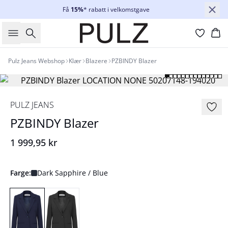
Få
15%
* rabatt i velkomstgave
Søk
Ha
Pulz Jeans Webshop
Klær
Blazere
PZBINDY Blazer
PULZ JEANS
PZBINDY Blazer
1 999,95 kr
Farge:
Dark Sapphire / Blue