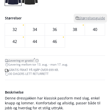
Størrelser
Størrelsesguide
32
34
36
38
40
42
44
46
*
Levering er gratis!
Levering mellom tor 13. aug. - man 17. aug.
GRATIS FRAKT PÅ KJØP OVER 699 KR.
30 DAGERS LETT RETURRETT
Beskrivelse
Denne dressjakken har klassisk passform med slag, enkel
knapp og lommer. Komfortabel og allsidig, passer både til
jobb og hverdag for et stilig uttrykk.