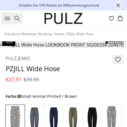
Erhalten Sie 10% Rabatt als Willkommensgeschenk
Suche
Wa
Pulz Jeans Webshop
Kleidung
Hosen
PZJILL Wide Hose
-30%
PULZ JEANS
PZJILL Wide Hose
€27,97
€39,95
Farbe:
Small Animal Printed / Brown