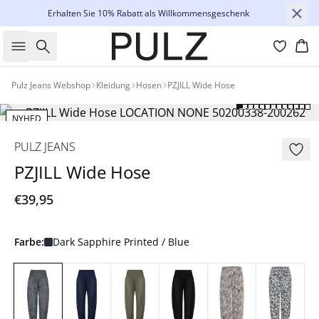
Erhalten Sie 10% Rabatt als Willkommensgeschenk
Suche
Wa
Pulz Jeans Webshop
Kleidung
Hosen
PZJILL Wide Hose
NYHED
PULZ JEANS
PZJILL Wide Hose
€39,95
Farbe:
Dark Sapphire Printed / Blue