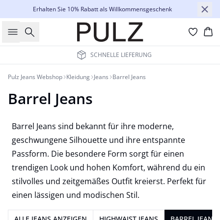
Erhalten Sie 10% Rabatt als Willkommensgeschenk
Suche
Wa
SCHNELLE LIEFERUNG
Pulz Jeans Webshop
Kleidung
Jeans
Barrel Jeans
Barrel Jeans
Barrel Jeans sind bekannt für ihre moderne,
geschwungene Silhouette und ihre entspannte
Passform. Die besondere Form sorgt für einen
trendigen Look und hohen Komfort, während du ein
stilvolles und zeitgemäßes Outfit kreierst. Perfekt für
einen lässigen und modischen Stil.
ALLE JEANS ANZEIGEN
HIGHWAIST JEANS
BARREL JEANS