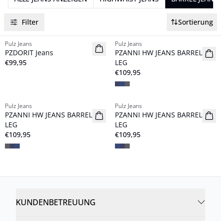
Filter
Sortierung
Pulz Jeans
Pulz Jeans
NYHED
NYHED
PZDORIT Jeans
PZANNI HW JEANS BARREL
Basic
€99,95
LEG
€109,95
Pulz Jeans
Pulz Jeans
NYHED
NYHED
PZANNI HW JEANS BARREL
PZANNI HW JEANS BARREL
Basic
LEG
LEG
€109,95
€109,95
KUNDENBETREUUNG