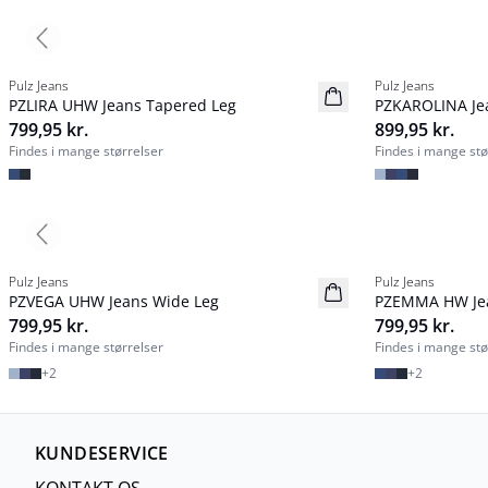
Previous slide
Pulz Jeans
Pulz Jeans
NYHED
NYHED
PZLIRA UHW Jeans Tapered Leg
PZKAROLINA Je
Basic
Basic
799,95 kr.
899,95 kr.
Findes i mange størrelser
Findes i mange stø
Previous slide
Pulz Jeans
Pulz Jeans
NYHED
NYHED
PZVEGA UHW Jeans Wide Leg
PZEMMA HW Jea
Basic
Basic
799,95 kr.
799,95 kr.
Findes i mange størrelser
Findes i mange stø
+
2
+
2
KUNDESERVICE