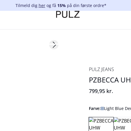
Tilmeld dig
her
og få
15%
på din første ordre*
Next slide
NYHED
Basic
PULZ JEANS
PZBECCA UH
799,95 kr.
Farve:
Light Blue D