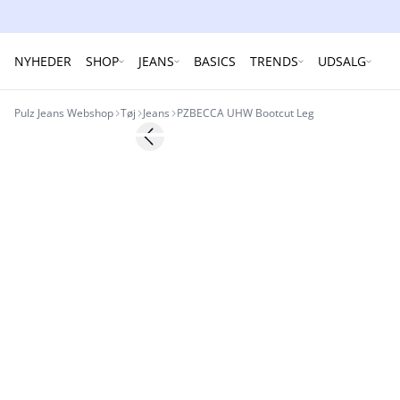
NYHEDER
SHOP
JEANS
BASICS
TRENDS
UDSALG
Pulz Jeans Webshop
Tøj
Jeans
PZBECCA UHW Bootcut Leg
Previous slide
NYHED
Basic