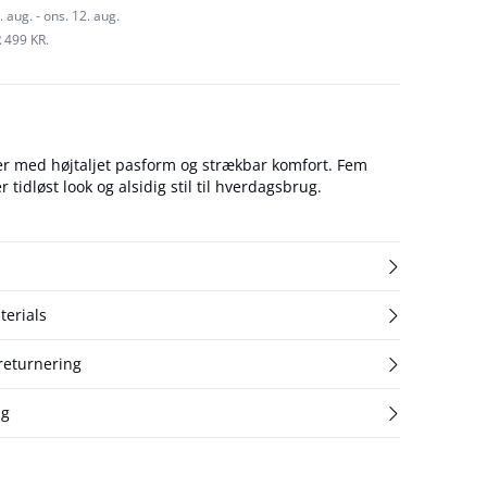
 aug. - ons. 12. aug.
 499 KR.
der med højtaljet pasform og strækbar komfort. Fem
 tidløst look og alsidig stil til hverdagsbrug.
terials
 returnering
ng