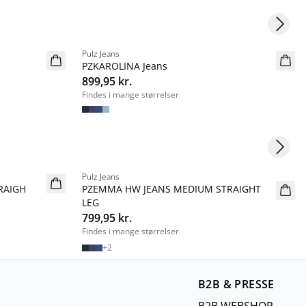
Next s
Pulz Jeans
NYHED
PZKAROLINA Jeans
Basic
899,95 kr.
Findes i mange størrelser
Next s
Pulz Jeans
NYHED
RAIGH
PZEMMA HW JEANS MEDIUM STRAIGHT
Basic
LEG
799,95 kr.
Findes i mange størrelser
+
2
B2B & PRESSE