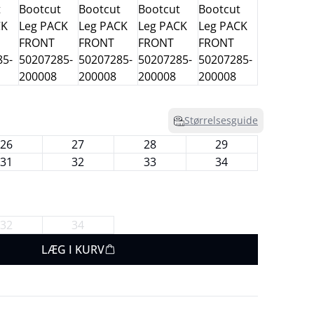
Størrelsesguide
26
27
28
29
31
32
33
34
32
34
LÆG I KURV