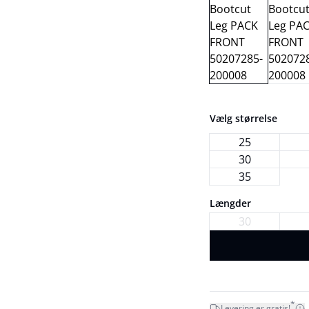
Vælg størrelse
25
30
35
Længder
30
*
Levering er gratis!