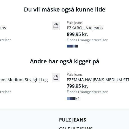
Du vil måske også kunne lide
Pulz Jeans
NYHED
ans
PZKAROLINA Jeans
Basic
899,95 kr.
rrelser
Findes i mange størrelser
Andre har også kigget på
Pulz Jeans
NYHED
ns Medium Straight Leg
PZEMMA HW JEANS MEDIUM ST
Basic
799,95 kr.
rrelser
Findes i mange størrelser
+
2
PULZ JEANS