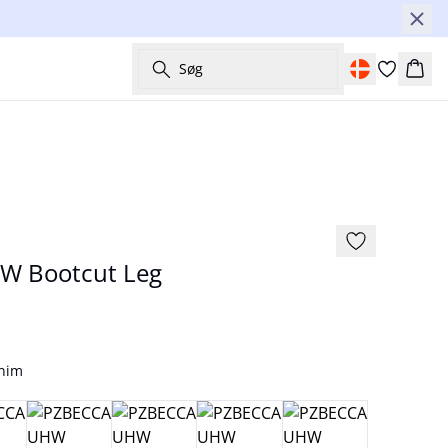
Søg
Kurv
NYHED
Basic
W Bootcut Leg
enim