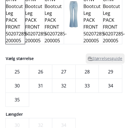
Vælg størrelse
Størrelsesguide
25
26
27
28
29
30
31
32
33
34
35
Længder
30
32
34