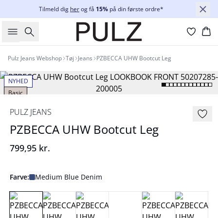
Tilmeld dig
her
og få
15%
på din første ordre*
Søg
Ku
Pulz Jeans Webshop
Tøj
Jeans
PZBECCA UHW Bootcut Leg
NYHED
Basic
PULZ JEANS
PZBECCA UHW Bootcut Leg
799,95 kr.
Farve:
Medium Blue Denim