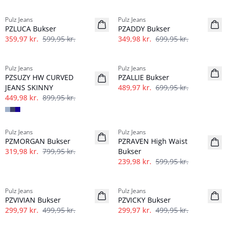
-40%
-50%
Pulz Jeans
Pulz Jeans
Hør
PZLUCA Bukser
PZADDY Bukser
359,97 kr.
599,95 kr.
349,98 kr.
699,95 kr.
-50%
-30%
Pulz Jeans
Pulz Jeans
PZSUZY HW CURVED
PZALLIE Bukser
JEANS SKINNY
489,97 kr.
699,95 kr.
449,98 kr.
899,95 kr.
-60%
-60%
Pulz Jeans
Pulz Jeans
PZMORGAN Bukser
PZRAVEN High Waist
319,98 kr.
799,95 kr.
Bukser
239,98 kr.
599,95 kr.
-40%
-40%
Pulz Jeans
Pulz Jeans
PZVIVIAN Bukser
PZVICKY Bukser
299,97 kr.
499,95 kr.
299,97 kr.
499,95 kr.
-50%
-50%