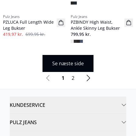
-40%
Pulz Jeans
Pulz Jeans
PZLUCA Full Length Wide
PZBINDY High Waist,
Leg Bukser
Ankle Skinny Leg Bukser
419,97 kr.
699,95 kr.
799,95 kr.
Se næste side
1
2
KUNDESERVICE
PULZ JEANS