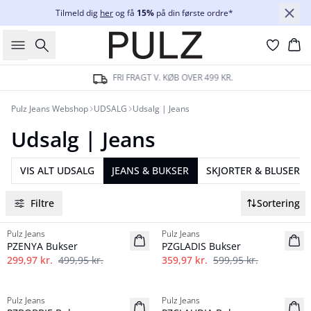
Tilmeld dig
her
og få
15%
på din første ordre*
Søg
Ku
FRI FRAGT V. KØB OVER 499 KR.
Pulz Jeans Webshop
UDSALG
Udsalg | Jeans
Udsalg | Jeans
VIS ALT UDSALG
JEANS & BUKSER
SKJORTER & BLUSER
Filtre
Sortering
-40%
-40%
Pulz Jeans
Pulz Jeans
PZENYA Bukser
PZGLADIS Bukser
299,97 kr.
499,95 kr.
359,97 kr.
599,95 kr.
-40%
-30%
Pulz Jeans
Pulz Jeans