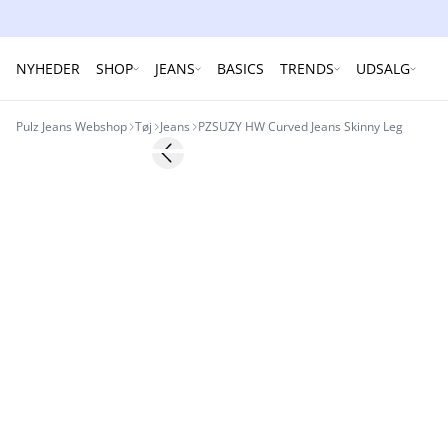
NYHEDER
SHOP
JEANS
BASICS
TRENDS
UDSALG
Pulz Jeans Webshop
Tøj
Jeans
PZSUZY HW Curved Jeans Skinny Leg
Previous slide
-50%