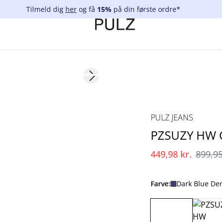
Tilmeld dig
her
og få
15%
på din første ordre*
Next slide
-50%
PULZ JEANS
PZSUZY HW C
449,98 kr.
899,95
Farve:
Dark Blue De