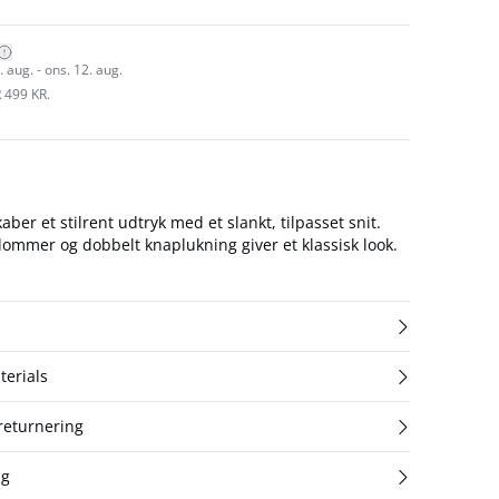
 aug. - ons. 12. aug.
 499 KR.
ber et stilrent udtryk med et slankt, tilpasset snit.
lommer og dobbelt knaplukning giver et klassisk look.
terials
 returnering
ng