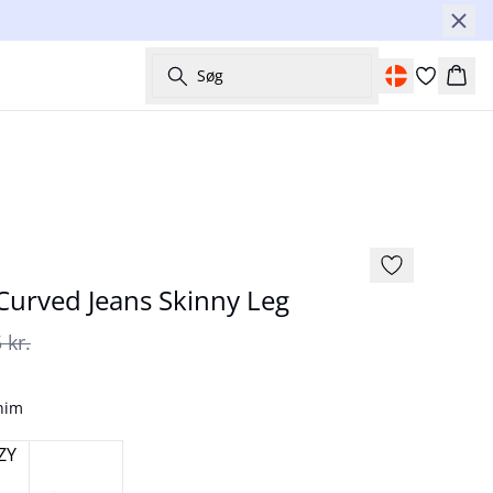
Søg
Kurv
-50%
urved Jeans Skinny Leg
 kr.
nim