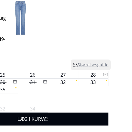
Størrelsesguide
25
26
27
28
30
31
32
33
35
32
34
LÆG I KURV