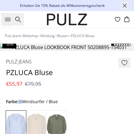
Erhalten Sie 10% Rabatt als Willkommensgeschenk
Suche
Wa
Pulz Jeans Webshop
Kleidung
Blusen
PZLUCA Bluse
-30%
PULZ JEANS
PZLUCA Bluse
€55,97
€79,95
Farbe:
Windsurfer / Blue