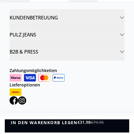
KUNDENBETREUUNG
PULZ JEANS
B2B & PRESS
Zahlungsmöglichkeiten
Lieferoptionen
€31,98
€79,95
IN DEN WARENKORB LEGEN
Datenschutzrichtlinie
Geschäftsbedingungen
IN DEN WARENKORB LEGEN