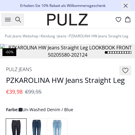
Erhalten Sie 10% Rabatt als Willkommensgeschenk
Suche
Wa
Pulz Jeans Webshop
Kleidung
Jeans
PZKAROLINA HW Jeans Straight Leg
-60%
PULZ JEANS
PZKAROLINA HW Jeans Straight Leg
€39,98
€99,95
Farbe:
Un-Washed Denim / Blue