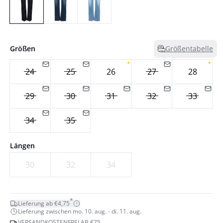
Größen
Größentabelle
24
25
26
27
28
29
30
31
32
33
34
35
Längen
30
32
34
*
Lieferung ab €4,75
Lieferung zwischen mo. 10. aug. - di. 11. aug.
VERSANDKOSTENFREI AB €75