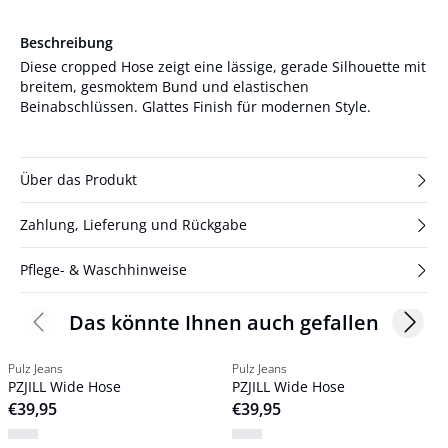
Beschreibung
Diese cropped Hose zeigt eine lässige, gerade Silhouette mit
breitem, gesmoktem Bund und elastischen
Beinabschlüssen. Glattes Finish für modernen Style.
Über das Produkt
Zahlung, Lieferung und Rückgabe
Pflege- & Waschhinweise
Das könnte Ihnen auch gefallen
Previous slide
Next s
Pulz Jeans
Pulz Jeans
PZJILL Wide Hose
PZJILL Wide Hose
€39,95
€39,95