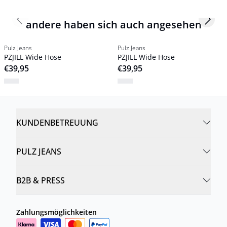
andere haben sich auch angesehen
Previous slide
Next s
Pulz Jeans
Pulz Jeans
PZJILL Wide Hose
PZJILL Wide Hose
€39,95
€39,95
KUNDENBETREUUNG
PULZ JEANS
B2B & PRESS
Zahlungsmöglichkeiten