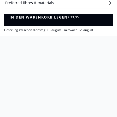
Preferred fibres & materials
Zahlung, Lieferung und Rückgabe
€99,95
IN DEN WARENKORB LEGEN
IN DEN WARENKORB LEGEN
Pflege- & Waschhinweise
Lieferung zwischen dienstag 11. august - mittwoch 12. august
Das könnte Ihnen auch gefallen
andere haben sich auch angesehen
Vor kurzem gesehen