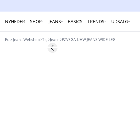
NYHEDER
SHOP
JEANS
BASICS
TRENDS
UDSALG
Pulz Jeans Webshop
Tøj
Jeans
PZVEGA UHW JEANS WIDE LEG
Previous slide
NYHED
Basic