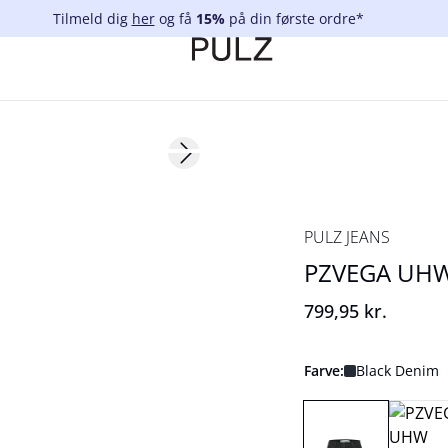
Tilmeld dig
her
og få
15%
på din første ordre*
Next slide
NYHED
Basic
PULZ JEANS
PZVEGA UHW
799,95 kr.
Farve:
Black Denim