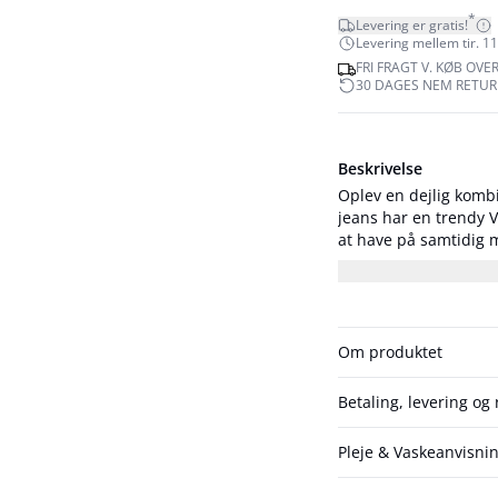
*
Levering er gratis!
Levering mellem tir. 11.
FRI FRAGT V. KØB OVER
30 DAGES NEM RETUR
Beskrivelse
Oplev en dejlig kombi
jeans har en trendy 
at have på samtidig m
kan style dem med en 
look.
Om produktet
Betaling, levering og
Pleje & Vaskeanvisni