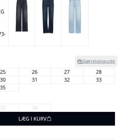
Størrelsesguide
25
26
27
28
30
31
32
33
35
32
34
LÆG I KURV