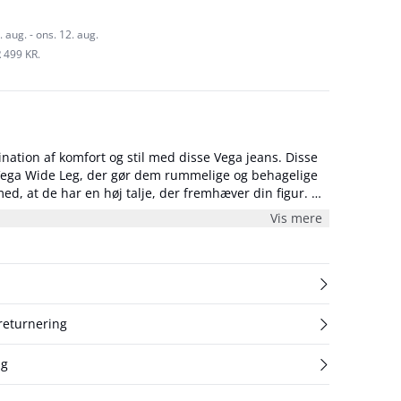
 aug. - ons. 12. aug.
 499 KR.
nation af komfort og stil med disse Vega jeans. Disse
Vega Wide Leg, der gør dem rummelige og behagelige
ed, at de har en høj talje, der fremhæver din figur. Du
lækker skjorte eller en simpel T-shirt for et afslappet
Vis mere
 returnering
ng