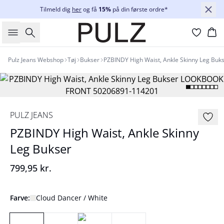
Tilmeld dig
her
og få
15%
på din første ordre*
Søg
Ku
Pulz Jeans Webshop
Tøj
Bukser
PZBINDY High Waist, Ankle Skinny Leg Buk
PULZ JEANS
PZBINDY High Waist, Ankle Skinny
Leg Bukser
799,95 kr.
Farve:
Cloud Dancer / White