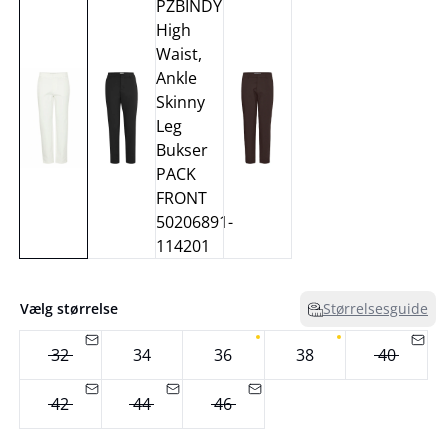
Vælg størrelse
Størrelsesguide
32
34
36
38
40
42
44
46