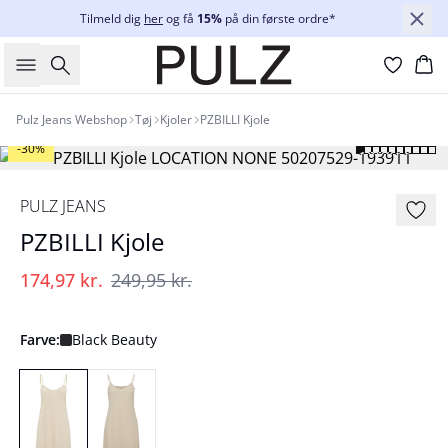
Tilmeld dig
her
og få
15%
på din første ordre*
Søg
Ku
Pulz Jeans Webshop
Tøj
Kjoler
PZBILLI Kjole
-30%
PULZ JEANS
PZBILLI Kjole
174,97 kr.
249,95 kr.
Farve:
Black Beauty