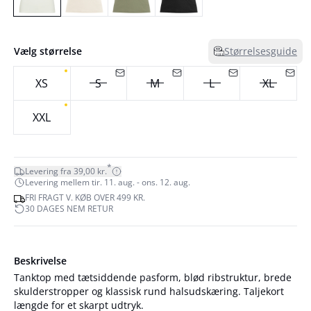
Vælg størrelse
Størrelsesguide
XS
S
M
L
XL
XXL
*
Levering fra 39,00 kr.
Levering mellem tir. 11. aug. - ons. 12. aug.
FRI FRAGT V. KØB OVER 499 KR.
30 DAGES NEM RETUR
Beskrivelse
Tanktop med tætsiddende pasform, blød ribstruktur, brede
skulderstropper og klassisk rund halsudskæring. Taljekort
længde for et skarpt udtryk.