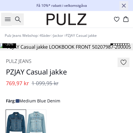
Få 10%* rabatt i velkomstgåva
Sök
Ko
Pulz Jeans Webshop
Kläder
Jackor
PZJAY Casual jakke
-30%
PULZ JEANS
PZJAY Casual jakke
769,97 kr
1 099,95 kr
Färg:
Medium Blue Denim