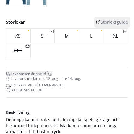
Storlekar
Storleksguide
XS
S
M
L
XL
XXL
*
Leveransen är gratis!
Leverans mellan ons 12. aug. - fre 14. aug.
FRI FRAKT VID KÖP ÖVER 499 KR.
30 DAGARS RETUR
Beskrivning
Denimjacka med rak siluett, knappslå, spetsig krage och
fickor med lock på bröstet. Markanta sömmar och långa
ärmar för ett tidlöst intryck.