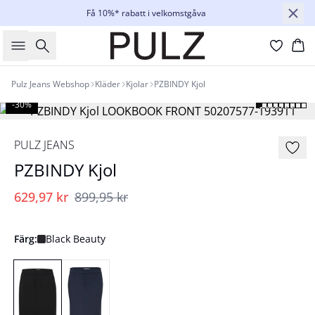
Få 10%* rabatt i velkomstgåva
Sök
Ko
Pulz Jeans Webshop
Kläder
Kjolar
PZBINDY Kjol
-30%
PULZ JEANS
PZBINDY Kjol
629,97 kr
899,95 kr
Färg:
Black Beauty