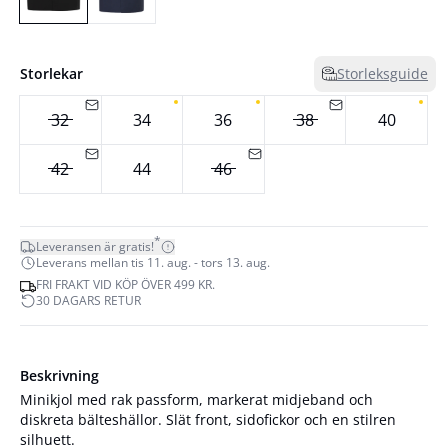
Storlekar
Storleksguide
32
34
36
38
40
42
44
46
*
Leveransen är gratis!
Leverans mellan tis 11. aug. - tors 13. aug.
FRI FRAKT VID KÖP ÖVER 499 KR.
30 DAGARS RETUR
Beskrivning
Minikjol med rak passform, markerat midjeband och
diskreta bälteshällor. Slät front, sidofickor och en stilren
silhuett.