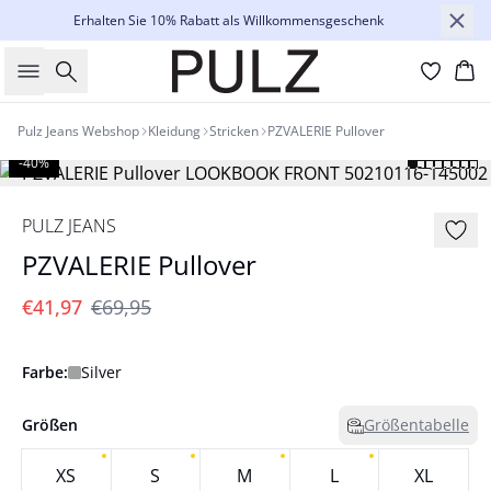
Erhalten Sie 10% Rabatt als Willkommensgeschenk
Suche
Wa
Pulz Jeans Webshop
Kleidung
Stricken
PZVALERIE Pullover
-40%
PULZ JEANS
PZVALERIE Pullover
€41,97
€69,95
Farbe:
Silver
Größen
Größentabelle
XS
S
M
L
XL