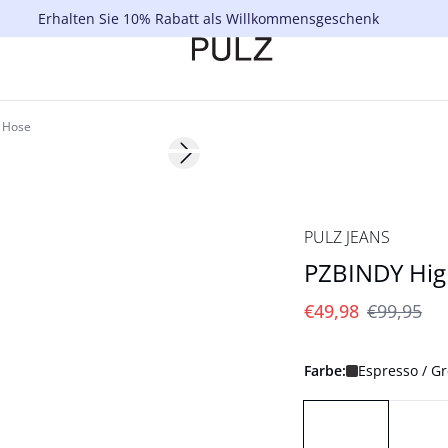
Erhalten Sie 10% Rabatt als Willkommensgeschenk
g Hose
Next slide
-50%
PULZ JEANS
PZBINDY High
€49,98
€99,95
Farbe:
Espresso / G