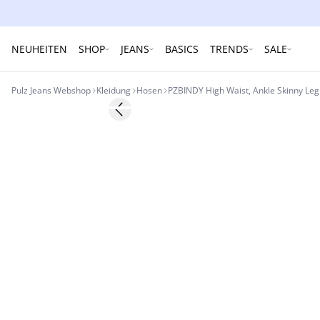
NEUHEITEN
SHOP
JEANS
BASICS
TRENDS
SALE
Pulz Jeans Webshop
Kleidung
Hosen
PZBINDY High Waist, Ankle Skinny Le
Previous slide
-50%