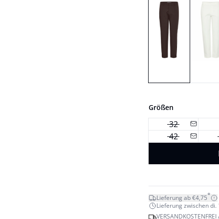
Größen
32
42
*
Lieferung ab €4,75
Lieferung zwischen di. 1
VERSANDKOSTENFREI 