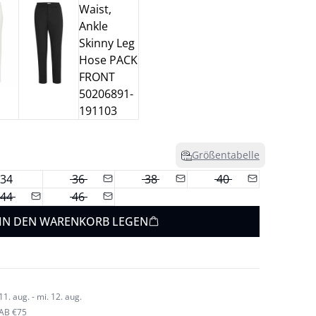
Größentabelle
34
36
38
40
44
46
IN DEN WARENKORB LEGEN
1. aug. - mi. 12. aug.
AB €75