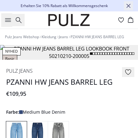
Erhalten Sie 10% Rabatt als Willkommensgeschenk
Suche
Wa
Pulz Jeans Webshop
Kleidung
Jeans
PZANNI HW JEANS BARREL LEG
NYHED
Basic
PULZ JEANS
PZANNI HW JEANS BARREL LEG
€109,95
Farbe:
Medium Blue Denim