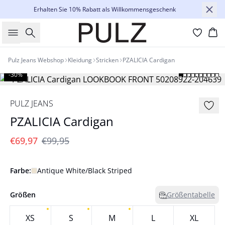
Erhalten Sie 10% Rabatt als Willkommensgeschenk
Suche
Wa
Pulz Jeans Webshop
Kleidung
Stricken
PZALICIA Cardigan
-30%
PULZ JEANS
PZALICIA Cardigan
€69,97
€99,95
Farbe:
Antique White/Black Striped
Größen
Größentabelle
XS
S
M
L
XL