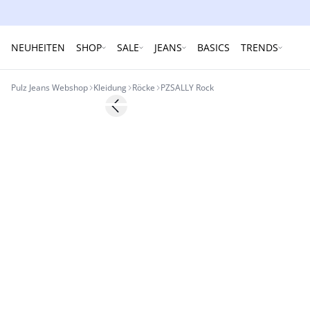
NEUHEITEN
SHOP
SALE
JEANS
BASICS
TRENDS
Pulz Jeans Webshop
Kleidung
Röcke
PZSALLY Rock
Previous slide
NYHED