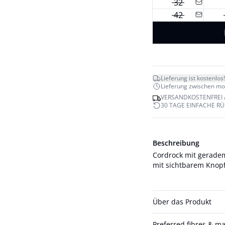
32
42
Lieferung ist kostenlos!
Lieferung zwischen mo. 
VERSANDKOSTENFREI 
30 TAGE EINFACHE R
Beschreibung
Cordrock mit geradem
mit sichtbarem Knopf
Über das Produkt
Preferred fibres & ma