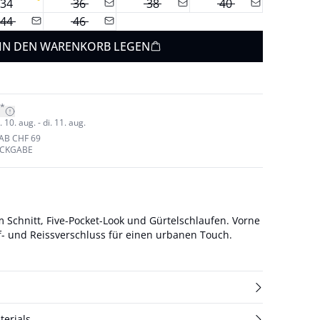
34
36
38
40
44
46
IN DEN WARENKORB LEGEN
*
10. aug. - di. 11. aug.
AB CHF 69
ÜCKGABE
 Schnitt, Five-Pocket-Look und Gürtelschlaufen. Vorne
- und Reissverschluss für einen urbanen Touch.
terials