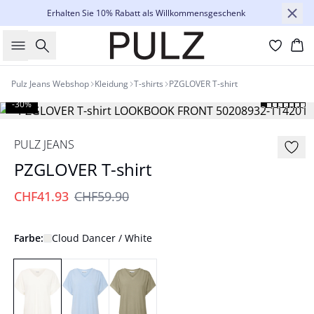
Erhalten Sie 10% Rabatt als Willkommensgeschenk
Suche
Wa
Pulz Jeans Webshop
Kleidung
T-shirts
PZGLOVER T-shirt
-30%
PULZ JEANS
PZGLOVER T-shirt
CHF41.93
CHF59.90
Farbe:
Cloud Dancer / White