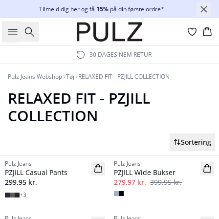
Tilmeld dig
her
og få
15%
på din første ordre*
Søg
Ku
30 DAGES NEM RETUR
Pulz Jeans Webshop
Tøj
RELAXED FIT - PZJILL COLLECTION
RELAXED FIT - PZJILL
COLLECTION
Sortering
-30%
Pulz Jeans
Pulz Jeans
NYHED
Basic
PZJILL Casual Pants
PZJILL Wide Bukser
Basic
299,95 kr.
279,97 kr.
399,95 kr.
+
3
Pulz Jeans
Pulz Jeans