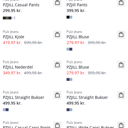
NYHED
NYHED
PZJILL Casual Pants
PZJill Pants
Basic
Basic
299,95 kr.
399,95 kr.
+
3
-30%
-30%
Pulz Jeans
Pulz Jeans
PZJILL Kjole
PZJILL Bluse
419,97 kr.
599,95 kr.
279,97 kr.
399,95 kr.
-30%
-30%
Pulz Jeans
Pulz Jeans
PZJILL Nederdel
PZJILL Bluse
349,97 kr.
499,95 kr.
279,97 kr.
399,95 kr.
Pulz Jeans
Pulz Jeans
NYHED
NYHED
PZJILL Straight Bukser
PZJILL Straight Bukser
499,95 kr.
499,95 kr.
-40%
-40%
Pulz Jeans
Pulz Jeans
PZJILL Casual Capri Pants
PZJILL Wide Capri Bukser