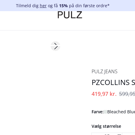
Tilmeld dig
her
og få
15%
på din første ordre*
-30%
Next slide
PULZ JEANS
PZCOLLINS S
419,97 kr.
599,95
Farve:
Bleached Blu
Vælg størrelse