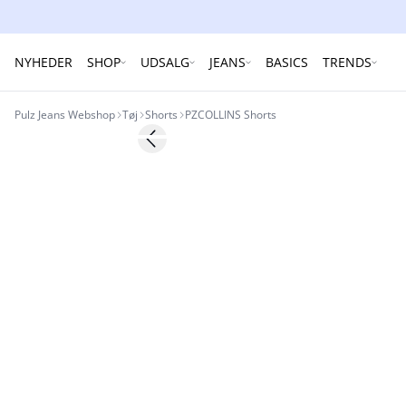
NYHEDER
SHOP
UDSALG
JEANS
BASICS
TRENDS
Pulz Jeans Webshop
Tøj
Shorts
PZCOLLINS Shorts
-30%
Previous slide