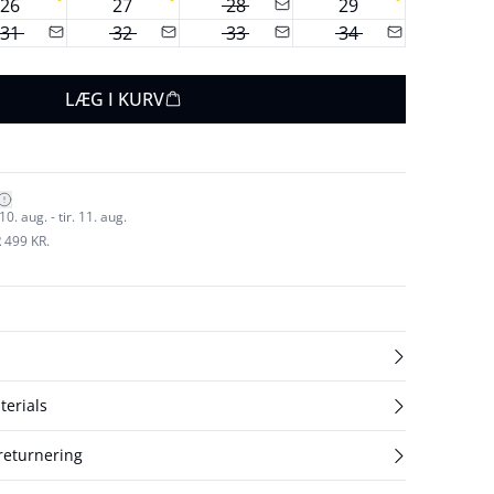
26
27
28
29
31
32
33
34
LÆG I KURV
. aug. - tir. 11. aug.
 499 KR.
terials
 returnering