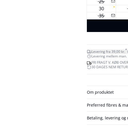
25
30
35
*
Levering fra 39,00 kr.
Levering mellem man. 10
FRI FRAGT V. KØB OVER
30 DAGES NEM RETUR
Om produktet
Preferred fibres & ma
Betaling, levering og