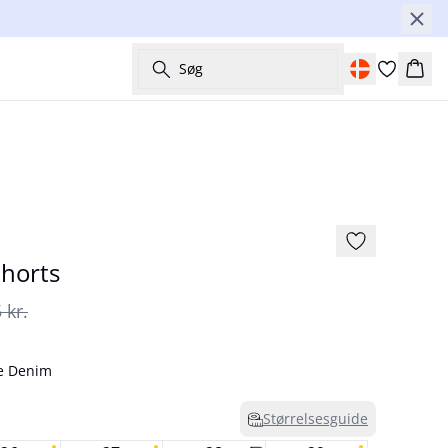
Søg
Kurv
-30%
horts
 kr.
e Denim
Størrelsesguide