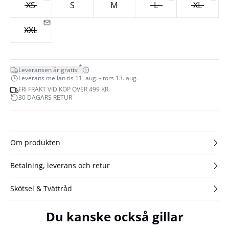
XS
S
M
L
XL
XXL
*
Leveransen är gratis!
Leverans mellan tis 11. aug. - tors 13. aug.
FRI FRAKT VID KÖP ÖVER 499 KR.
30 DAGARS RETUR
Om produkten
Betalning, leverans och retur
Skötsel & Tvättråd
Du kanske också gillar