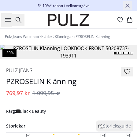
Få 10%* rabatt i velkomstgåva
Sök
Ko
Pulz Jeans Webshop
Kläder
Klänningar
PZROSELIN Klänning
-30%
PULZ JEANS
PZROSELIN Klänning
769,97 kr
1 099,95 kr
Färg:
Black Beauty
Storlekar
Storleksguide