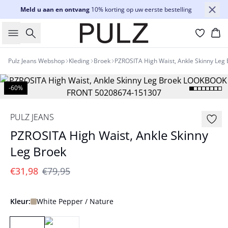
Meld u aan en ontvang
10% korting op uw eerste bestelling
Zoeken
Wi
Pulz Jeans Webshop
Kleding
Broek
PZROSITA High Waist, Ankle Skinny Leg
-60%
PULZ JEANS
PZROSITA High Waist, Ankle Skinny
Leg Broek
€31,98
€79,95
Kleur:
White Pepper / Nature