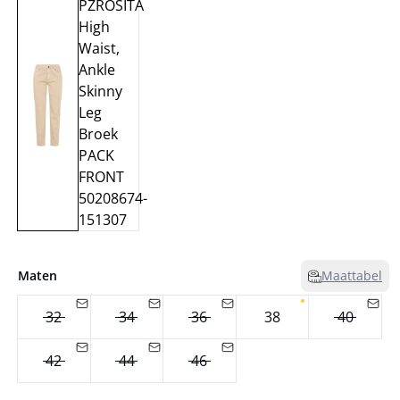
Maten
Maattabel
32
34
36
38
40
42
44
46