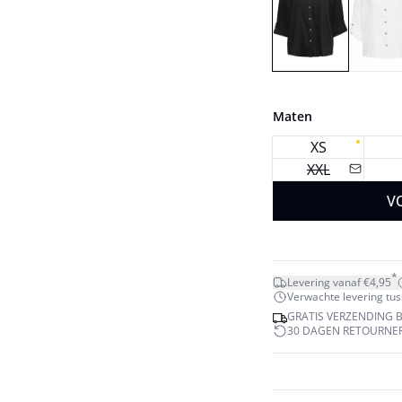
Maten
XS
XXL
V
*
Levering vanaf €4,95
Verwachte levering tuss
GRATIS VERZENDING BI
30 DAGEN RETOURNE