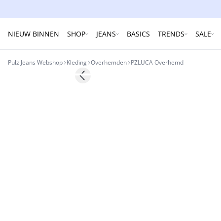
NIEUW BINNEN
SHOP
JEANS
BASICS
TRENDS
SALE
Pulz Jeans Webshop
Kleding
Overhemden
PZLUCA Overhemd
-30%
Previous slide