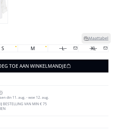
Maattabel
S
M
L
XL
OEG TOE AAN WINKELMANDJE
en din 11. aug. - woe 12. aug.
J BESTELLING VAN MIN € 75
REN