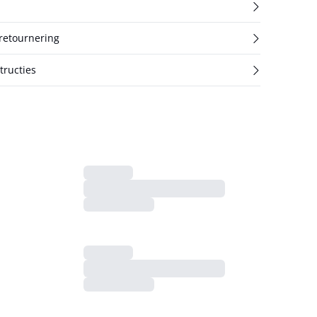
 retournering
ructies
n