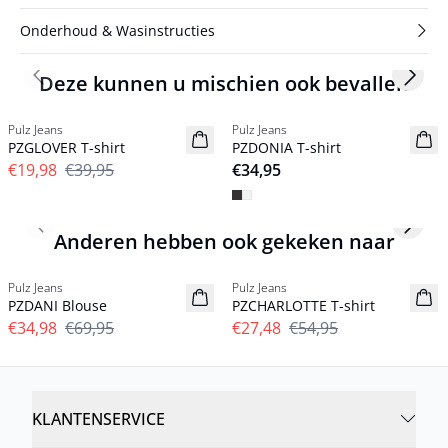
Onderhoud & Wasinstructies
Deze kunnen u mischien ook bevallen
Previous slide
Next s
-50%
Pulz Jeans
Pulz Jeans
PZGLOVER T-shirt
PZDONIA T-shirt
€19,98
€39,95
€34,95
Previous slide
Next s
Anderen hebben ook gekeken naar
-50%
-50%
Pulz Jeans
Pulz Jeans
PZDANI Blouse
PZCHARLOTTE T-shirt
€34,98
€69,95
€27,48
€54,95
KLANTENSERVICE