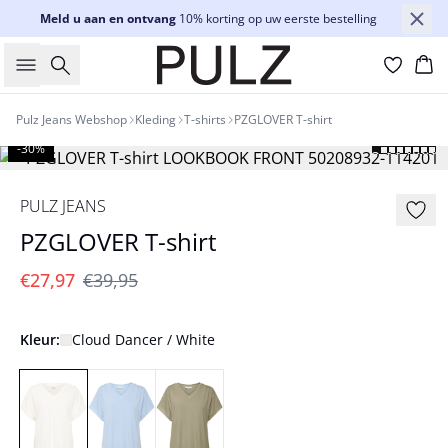
Meld u aan en ontvang
10% korting op uw eerste bestelling
Zoeken
Wi
Pulz Jeans Webshop
Kleding
T-shirts
PZGLOVER T-shirt
-30%
PULZ JEANS
PZGLOVER T-shirt
€27,97
€39,95
Kleur:
Cloud Dancer / White