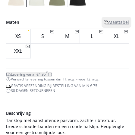
Maten
Maattabel
XS
S
M
L
XL
XXL
*
Levering vanaf €4,95
Verwachte levering tussen din 11. aug. - woe 12. aug.
GRATIS VERZENDING BIJ BESTELLING VAN MIN € 75
30 DAGEN RETOURNEREN
Beschrijving
Tanktop met aansluitende pasvorm, zachte ribtextuur,
brede schouderbanden en een ronde halslijn. Heuplengte
voor een gestroomlijnde look.