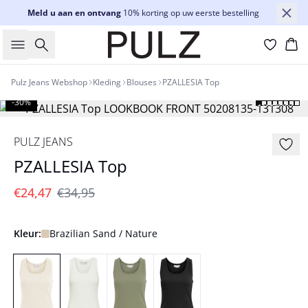
Meld u aan en ontvang
10% korting op uw eerste bestelling
Zoeken
Wi
Pulz Jeans Webshop
Kleding
Blouses
PZALLESIA Top
-30%
PULZ JEANS
PZALLESIA Top
€24,47
€34,95
Kleur:
Brazilian Sand / Nature