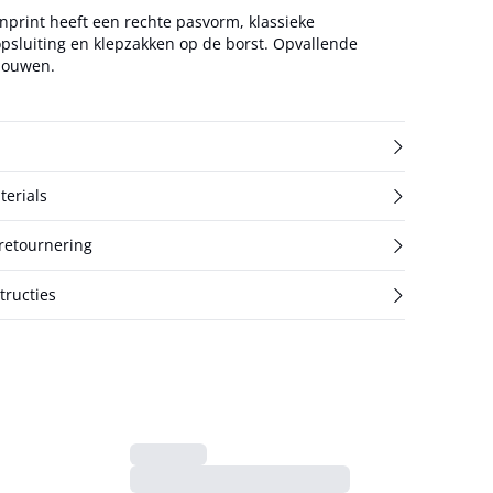
nprint heeft een rechte pasvorm, klassieke
sluiting en klepzakken op de borst. Opvallende
mouwen.
terials
 retournering
ructies
n