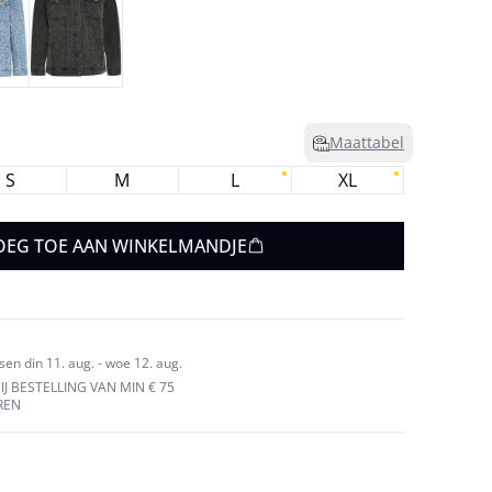
Maattabel
S
M
L
XL
OEG TOE AAN WINKELMANDJE
en din 11. aug. - woe 12. aug.
J BESTELLING VAN MIN € 75
REN