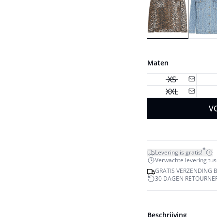
Maten
XS
XXL
V
*
Levering is gratis!
Verwachte levering tuss
GRATIS VERZENDING BI
30 DAGEN RETOURNE
Beschrijving