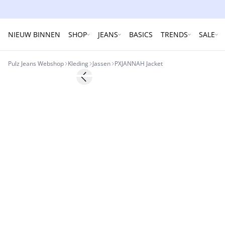
NIEUW BINNEN
SHOP
JEANS
BASICS
TRENDS
SALE
Pulz Jeans Webshop
Kleding
Jassen
PXJANNAH Jacket
Previous slide