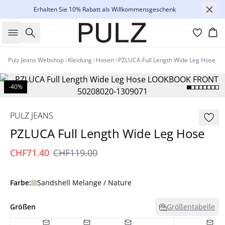
Erhalten Sie 10% Rabatt als Willkommensgeschenk
Suche
Wa
Pulz Jeans Webshop
Kleidung
Hosen
PZLUCA Full Length Wide Leg Hose
-40%
PULZ JEANS
PZLUCA Full Length Wide Leg Hose
CHF71.40
CHF119.00
Farbe:
Sandshell Melange / Nature
Größen
Größentabelle