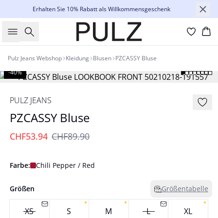
Erhalten Sie 10% Rabatt als Willkommensgeschenk
Suche
Wa
Pulz Jeans Webshop
Kleidung
Blusen
PZCASSY Bluse
-40%
PULZ JEANS
PZCASSY Bluse
CHF53.94
CHF89.90
Farbe:
Chili Pepper / Red
Größen
Größentabelle
XS
S
M
L
XL