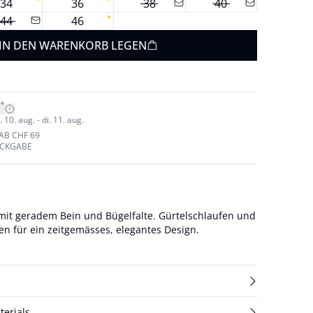
34
36
38
40
44
46
IN DEN WARENKORB LEGEN
*
10. aug. - di. 11. aug.
AB CHF 69
ÜCKGABE
it geradem Bein und Bügelfalte. Gürtelschlaufen und
en für ein zeitgemässes, elegantes Design.
terials