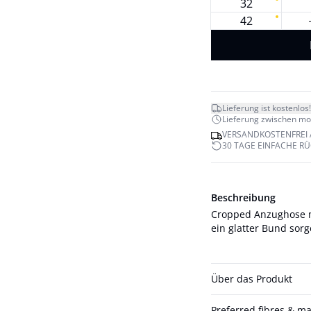
32
42
Lieferung ist kostenlos!
Lieferung zwischen mo. 
VERSANDKOSTENFREI 
30 TAGE EINFACHE R
Beschreibung
Cropped Anzughose m
ein glatter Bund sorg
Über das Produkt
Preferred fibres & ma