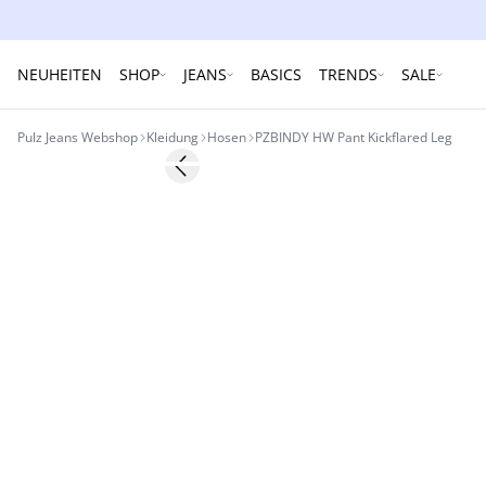
NEUHEITEN
SHOP
JEANS
BASICS
TRENDS
SALE
Pulz Jeans Webshop
Kleidung
Hosen
PZBINDY HW Pant Kickflared Leg
Previous slide
Basic