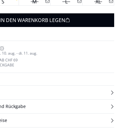
S
M
L
XL
IN DEN WARENKORB LEGEN
10. aug. - di. 11. aug.
AB CHF 69
ÜCKGABE
und Rückgabe
eise