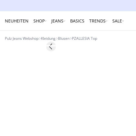
NEUHEITEN
SHOP
JEANS
BASICS
TRENDS
SALE
Pulz Jeans Webshop
Kleidung
Blusen
PZALLESIA Top
-30%
Previous slide