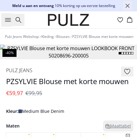
Meld u aan en ontvang
10% korting op uw eerste bestelling
Zoeken
Wi
Pulz Jeans Webshop
Kleding
Blouses
PZSYLVIE Blouse met korte mouwen
-40%
PULZ JEANS
PZSYLVIE Blouse met korte mouwen
€59,97
€99,95
Kleur:
Medium Blue Denim
Maten
Maattabel