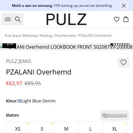
Meld u aan en ontvang
10% korting op uw eerste bestelling
Zoeken
Wi
Pulz Jeans Webshop
Kleding
Overhemden
PZALANI Overhemd
-30%
PULZ JEANS
PZALANI Overhemd
€62,97
€89,95
Kleur:
Light Blue Denim
Maten
Maattabel
XS
S
M
L
XL